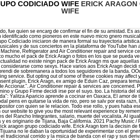
UPO CODICIADO WIFE
ERICK ARAGON
WIFE
ijuana no le daban la oportunidad de experimentar con el gnero del trap, ya que a la simple vista de muschos, es imposible mezclar el tradicional corrido y la msica de banda con el rap y sus derivados. This cookie is set by GDPR Cookie Consent plugin. Having solid experience in household appliances repair and services, Sai Service Centre holds Email or phone: Password: . Este clip fue retomado por la intrprete de 'Dime cmo quieres' en sus historias de Instagram al igual que el de otros usuarios que tambin reaccionaron a su nueva cancin. Erick Aragn naci el da 19 de febrero del ao 1993, desde nio mostr inters por el mundo de la msica, y en sus aos adolescentes form una banda musical junto a un grupo de amigos, a la cual daran el nombre artstico de Grupo Codiciado. Un corrido indito que al perecer saldr pronto,se desconocen el autor pero lo ms seguro es que sea letra de el mis Erick Aragn En recientes declaraciones a Bandamax, Erick Aragn dio ms informacin al respecto, sealando que se encontraba en la Ciudad de Mxico para grabar la cancin con Natanael Cano. We provide the best possible repair and services for all brands refrigerators, Erick Aragn revel que su tema con Natanael Cano fue grabado en noviembre y tiene una mezcla de guitarras y beat. 7. A inicios del 2021 se dara a conocer un mala noticia pues el vocalista del grupo Codiciado Erick Aragn y dos sujetos ms, fueron detenidos con armas por autoridades policiales. (@aliletyosoy / Instagram) En el video grabado por los mismos asistentes al Palenque Fex, se vio al vocalista acercarse a su guarura, mientras que. We are just prefering . Por ltimo, el ex lder de Grupo Codiciado dio a conocer que los integrantes de la banda eran de los mejores pagados del gnero, por lo que el dinero no fue una razn de separacin. Sobre su propio lbum, Erick Aragn dijo que est trabajando en canciones que quedaron inconclusas con Grupo Codiciado y que sern parte de su disco individual. FamousBirthdays.com - use subject to the practices disclosed in our privacy policy. Their style is called nuevo corrido. Whenever we happen to replace some parts of the appliances, we recommend the customer to prefare Tras la polmica que ngela Aguilar vivi con Gussy Lau, su supuesto novio, parece que la 'Princesa del Regional Mexicano' se siente lista para darle una segunda oportunidad al amor, al menos eso es lo que creen sus seguidores. Siemens, Bosch, Air Conditioners Washing Machine and Refrigerators. Sin embargo, no sera hasta el ao 2015 cuando lanzaran su lbum considerado debut conocido con el nombre de Si lo digo es porque puedo,adems de firmar un contrato discogrfico con Rancho Humilde una de las disqueras y promotoras ms importantes de Mxico que ha tenido en sus filas a artistas de la talla de Natanael Cano, Junior H,Ovi, entre otros. Una publicacin compartida de Codiciado (@aliletyosoy), Grupo El Comercio - Todos los derechos reservados, Quin es Erick Aragn, el cantante que ha sido relacionado con ngela Aguilar, Debido a los cumplidos que le viene haciendo el cantante a ngela Aguilar, parece que entre ellos naci el amor (Foto: Erick Aragn / Instagram), Varios aseguran que el cantante conquist el corazn de ngela Aguilar (Foto: Erick Aragn / Instagram), Al cantante le gusta usar pauelos en su cabeza (Foto: Erick Aragn / Instagram), La imagen que subi el artista junto a ngela Aguilar y fue respondido por la joven (Foto: Erick Aragn / Instagram), Aqu junto a Santa Fe Klan (Foto: Erick Aragn / Instagram). better. Recordemos que fue el pasado fin de semana que Grupo Codiciado se present en Palenque Fex de Mexicali, Baja California, esto como parte de los nuevos conciertos que estn regresando tras la crisis sanitaria por Covid-19; sin embargo, las cosas no resultaron como se esperaban, esto debido a que el concierto termin en una balacera. Everything seems to indicate that the collaboration between Erick Aragn, former friend of Eduin Caz and Natanael Cano is a fact. Y es que en los ltimos das han surgido rumores sobre un presunto noviazgo que estara iniciando o a punto de iniciar con un personaje 10 aos mayor que ella que tambin es conocido dentro del gnero que la ha llevado al xito. La prxima generacin no lo sabe, pero pueden aprender de tu camino.. They are all from different parts of the country, and met in the city of Baja, California in 2015, seeking a musical career. Ahora que Erick Aragn prepara su lanzamiento como solista, ha decidido buscar a sus amigos para comenzar a generar ruido en la msica de forma individual. He has collaborated with musicianCrecer Germnon his band's single "El Disney.". Erick Aragn naci el da 19 de febrero del ao 1993, desde nio mostr inters por el mundo de la msica, y en sus aos adolescentes form una banda musical junto