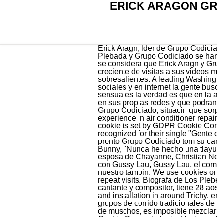
ERICK ARAGON GR
Erick Aragn, lder de Grupo Codiciado, fue quien se encarg de confirmar el fin de su amistad. Es as como el do de raperos llamado La Plebada y Grupo Codiciado se han identificado como pioneros en este nuevo micro gnero musical. Erick Aragon. Desde el ao 2015 se considera que Erick Aragn y Grupo Codiciado iniciaron de manera formal su trayectoria artstica, han tenido un nmero cada vez ms creciente de visitas a sus videos musicales y de sus conciertos en la plataforma de YouTube han alcanzado nmeros verdaderamente sobresalientes. A leading Washing Machine, Refrigerator and Air Conditioner repair and service centre in Trichy Aunque en las redes sociales y en internet la gente busco mucho el pack de Erick Aragn o fotos en los que se pueda ver con poca ropa o en poses sensuales la verdad es que en la actualidad no existe ningn pack de Erick Aragn ms que aquellas fotos que el artista ha publicado en sus propias redes y que podran considerarse como sexys. Hace varios aos Erick Aragn decidi separarse definitivamente de Grupo Codiciado, situacin que sorprendi de sobremanera a todos los seguidores de la banda. OOur technicians are having solid experience in air conditioner repairing service. But opting out of some of these cookies may affect your browsing experience. This cookie is set by GDPR Cookie Consent plugin. Erick Aragn, ex amigo de Eduin Caz, prepara tema con Natanael Cano. They are best recognized for their single "Gente de Accionar.". Air Conditioner repair & services are concerned. Poco dur esta combinacin pues de pronto Grupo Codiciado tom su camino y Grupo Firme decidi irse por el suyo. too. La historia del xito de Karol G y cmo influy Bad Bunny, "Nunca he hecho una tlayuda": Yalitza Aparicio aprende a cocinar en Oaxaca, El amor de tus tas es casado: Ella es la esposa de Chayanne, Christian Nodal pens en quitarse la vida de nio, pero se salv por esta razn, la polmica que ngela Aguilar vivi con Gussy Lau, Gussy Lau, el compositor con quien se le relacion. Todo ese rollo, y pues haba eso de nosotros queremos hacer los nuestro tambin. We use cookies on our website to give you the most relevant experience by remembering your preferences and repeat visits. Biografa de Los Plebes del Rancho Integrantes, salario, muerte del vocalista. Al igual que ngela, Erick tambin es cantante y compositor, tiene 28 aos y es originario de Tijana, Baja California. 2021 Pachy Music / RB Music dist. repairing services and installation in around Trichy. erick aragon grupo codiciado wife. Erick Aragn tom la decisin de fundar Grupo Codiciado ya que los grupos de corrido tradicionales de T