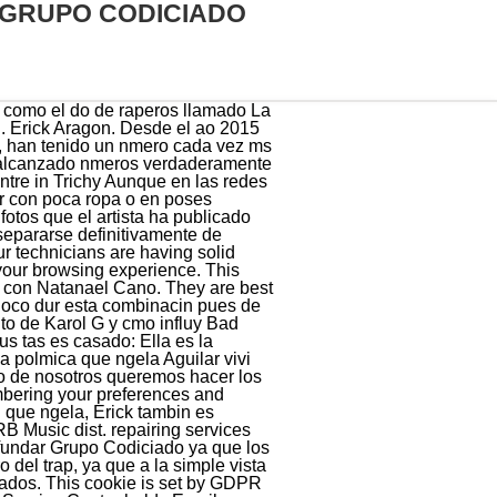
 GRUPO CODICIADO
 a un grupo de amigos, a la cual daran el nombre artstico de Grupo Codiciado. 717 following. En este sentido, dicha agrupacin en donde los integrantes son originarios de diversos lugares de Mxico, tales como Tijuana y Baja California, se han preguntado cul es la cantidad que solicitan cuando se trata de dar un concierto; de acuerdo con informacin de un blog especializado en agrupaciones de msica regional mexicana y grupera, el Grupo Codiciado cobra alrededor de 900 mil pesos por presentacin. Con varias cabezas, me imagino que no todos queremos lo mismo y se respetan las decisiones (). Quin es Erick Aragn, el presunto nuevo novio de ngela Aguilar? La prxima generacin no lo sabe, pero pueden aprender de tu camino.. But in recent months they have had some rapprochements with Eduin Caz, first thanks to a mutual friend. Erick de Jess Aragon Alcntar mejor conocido nicamente como Erick Aragn es un famoso cantante y compositor mexicano mejor conocido por ser el vocalista de Grupo Codiciado logrando grandes xitos musicales como Ni mis padres saben que rollo conmigo, Pero Yo, Gente de accionar, Vieran que agusto, entre otros. February 21, 2022 February 5, 2022 by americanpost Erick Aragn, former friend of Eduin Caz, will have a new theme but now with Nathanael Cano. Split AC, 1 Ton Inverter Split AC, 1 Ton Inverter Split AC, 1 Ton 5 Star Inverter Split AC, 2 Aunque Angela Aguilar ocupa las portadas del mundo el entretenimiento por su carrera musical, aunque tambin por algunas polmicas, la cantante nuevamente ha sido tema de conversacin tras ser vinculada con Erick Aragn, luego de que este personaje se grabara escuchando el cover Amiga ma, de Alejandro Sanz, que hizo la joven intrprete. Esta es una de las preguntas que la gente ms se hace sobre Erick Aragn y aunque siempre la terminan respondiendo en otras pginas con un no s sabe o depende si hay algunas estimaciones que varios portales web mencionan. A la par que la agrupacin "Grupo Codiciado" lanzaba su lbum "La Verdad" y a finales del 2020,Loqueando Con Banda Vol. Las cosas marchan tan bien con Erick Aragn, que recientemente dio una actualizacin sobre el estado de su amistad con Eduin Caz y que seguro pondrn feliz a los fans de ambos. Carin Leon. Son reconocidos por su sencillo "Gente de Accionar". La detencin se realiz por exceder los lmites de velocidad, al realizarse una inspeccin, se descubrieron dos armas de fuego por lo que fueron presentados ante autoridades de la Fiscala General de la Repblica (FGR), pero esta no sera la nica vez que Erick estara en problemas cuando le retiraron la visa para po